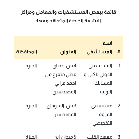
قائمة ببعض المستشفيات والمعامل ومراكز
الاشعة الخاصة المتعاقد معها:
اسم
#
المستشفى
العنوان
المحافظة
1
المستشفى
4 ش. عدنان
الجيزة
الدولي للكلى و
مدني متفرع من
المسالك
احمد عرابي
البولية
المهندسين
2
مستشفى
3 ش. السودان
الجيزة
المروة
المهندسين
التخصصي
3
معهد القلب
5 ميدان ابن
الجيزة