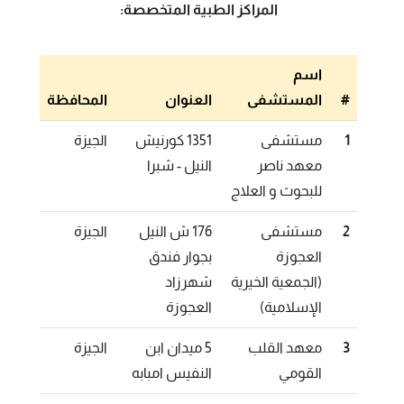
المراكز الطبية المتخصصة:
اسم
#
المستشفى
العنوان
المحافظة
1
مستشفى
1351 كورنيش
الجيزة
معهد ناصر
النيل - شبرا
للبحوث و العلاج
2
مستشفى
176 ش النيل
الجيزة
العجوزة
بجوار فندق
(الجمعية الخيرية
شهرزاد
الإسلامية)
العجوزة
3
معهد القلب
5 ميدان ابن
الجيزة
القومي
النفيس امبابه