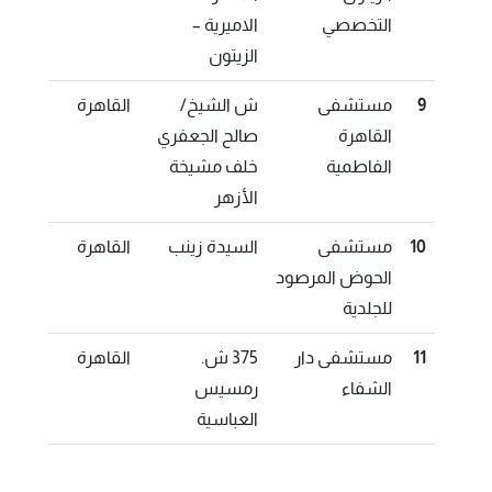
التخصصي
الاميرية –
الزيتون
9
مستشفى
ش الشيخ/
القاهرة
القاهرة
صالح الجعفري
الفاطمية
خلف مشيخة
الأزهر
10
مستشفى
السيدة زينب
القاهرة
الحوض المرصود
للجلدية
11
مستشفى دار
375 ش.
القاهرة
الشفاء
رمسيس
العباسية