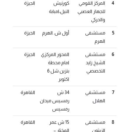
4
المركز القومي
كورنيش
الجيزة
للجهاز العصبي
النيل،امبابة
والحركي
5
مستشفى
أول ش. الهرم
الجيزة
الهرم
6
مستشفى
المحور المركزي
الجيزة
الشيخ زايد
امام محطة
التخصصي
بنزين شل 6
اكتوبر
7
مستشفي
34 ش
القاهرة
الهلال
رمسيس ميدان
رمسيس
8
مستشفى
15 ش عمر
القاهرة
الزيتون
المختار –