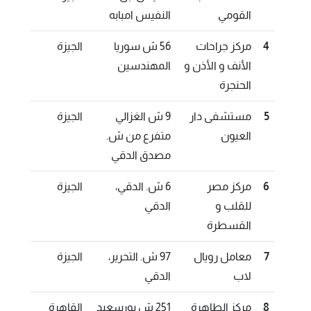
القومي
النفيس امبابه
4
مركز جراحات
56 ش سوريا
الجيزة
الأنف و الأذن و
المهندسين
الحنجرة
5
مستشفى دار
9 ش الغزالي
الجيزة
العيون
متفرع من ش.
مصدق الدقي
6
مركز مصر
6 ش. الدقي،
الجيزة
للقلب و
الدقي
القسطرة
7
معامل رويال
97 ش. التحرير،
الجيزة
لاب
الدقي
8
مركز الطاهرة
251 ش بورسعيد
القاهرة